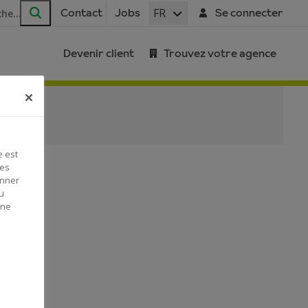
FR
Contact
Jobs
Se connecter
Rechercher
Devenir client
Trouvez votre agence
e est
Ces
onner
u
 ne