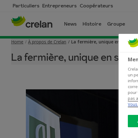
Skip
Particuliers
Entrepreneurs
Coopérateurs
to
main
News
Histoire
Groupe
content
Home
À propos de Crelan
La fermière, unique en son gen
La fermière, unique en son 
Men
Crela
un pe
infor
corre
pour 
pas a
Vous 