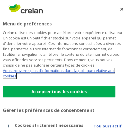
Skip
to
Rechercher
Me
Se
main
connecter
Home
La Saint-Nicolas des enfants malades
À propos de Crelan
Menu de préférences
content
La Saint-Nicolas des enfants malades
Crelan utilise des cookies pour améliorer votre expérience utilisateur.
Un cookie est un petit fichier stocké sur votre appareil qui permet
d’identifier votre appareil. Ces informations sont utilisées à diverses
fins: permettre au site internet de fonctionner correctement, de
faciliter la navigation, d’améliorer le contenu du site internet ou pour
vous offrir des services pertinents. Dans ce menu, vous pouvez
choisir de ne pas autoriser certains types de cookies.
Vous trouverez plus d’informations dans la politique relative aux
cookies
Accepter tous les cookies
Gérer les préférences de consentement
Cookies strictement nécessaires
Toujours actif