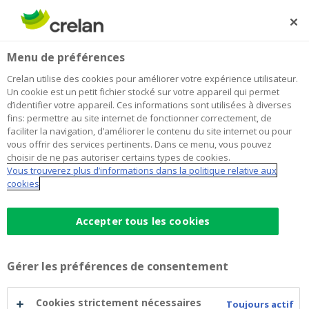
Skip
to
Rechercher
Me
Se
main
connecter
Home
Musée 1914-2014
À propos de Crelan
Menu de préférences
content
Musée 1914-2014
Crelan utilise des cookies pour améliorer votre expérience utilisateur.
Un cookie est un petit fichier stocké sur votre appareil qui permet
d’identifier votre appareil. Ces informations sont utilisées à diverses
fins: permettre au site internet de fonctionner correctement, de
faciliter la navigation, d’améliorer le contenu du site internet ou pour
vous offrir des services pertinents. Dans ce menu, vous pouvez
choisir de ne pas autoriser certains types de cookies.
Vous trouverez plus d’informations dans la politique relative aux
cookies
Accepter tous les cookies
Gérer les préférences de consentement
Cookies strictement nécessaires
Toujours actif