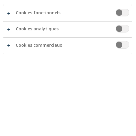
Cookies fonctionnels
Le Musée 1914-2014 à Lokeren veut éviter que la
Première Guerre mondiale ne soit oubliée. La
Cookies analytiques
Crelan Foundation a fait un don pour la recherche
de traces de soldats de la Grande Guerre.
Cookies commerciaux
Depuis des années, un certain nombre de chercheurs
amateurs recherchent des traces de la Première Guerre
mondiale dans des endroits qui ont servi de lieu de
repos aux soldats. Les trouvailles sont données aux
grands musées ou exposées dans le musée 1914-2014
à Lokeren. Les initiateurs de ce projet veulent éviter
que la Grande Guerre ne devienne une guerre oubliée.
La Crelan Foundation a fait don pour financer les
travaux de recherche et d'excavation sur un nouveau
site à Reningelst.