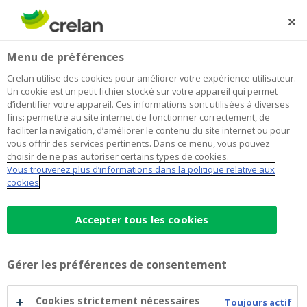
Skip
to
Rechercher
Me
Se
main
connecter
Home
Prendre soin des soins – Het Havenhuis
À propos de Crelan
Menu de préférences
content
Prendre soin des soins – Het
Crelan utilise des cookies pour améliorer votre expérience utilisateur.
Un cookie est un petit fichier stocké sur votre appareil qui permet
Havenhuis
d’identifier votre appareil. Ces informations sont utilisées à diverses
fins: permettre au site internet de fonctionner correctement, de
faciliter la navigation, d’améliorer le contenu du site internet ou pour
vous offrir des services pertinents. Dans ce menu, vous pouvez
Het Havenhuis à Lo-Reninge a créé un concept
choisir de ne pas autoriser certains types de cookies.
d’hébergement et de soins dans une maison
Vous trouverez plus d’informations dans la politique relative aux
adaptée aux adultes atteints d’une lésion cérébrale
cookies
non congénitale, répondant au maximum aux
besoins, aux souhaits et au bien-être des
Accepter tous les cookies
résidents. Afin d’offrir encore plus de sécurité,
l’organisation a reçu des fonds à la Crelan
Foundation pour s’acheter une table de soins, une
Gérer les préférences de consentement
installation de sonorisation et son meuble de
rangement.
Cookies strictement nécessaires
Toujours actif