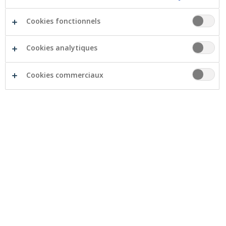
Cookies fonctionnels
Cookies analytiques
Cookies commerciaux
Het Havenhuis est une institution à Lo-Reninge pour
personnes souffrant d’une lésion cérébrale non
congénitale. La maison d’hébergement et de soins ‘Het