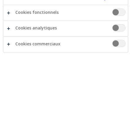
Cookies fonctionnels
Cookies analytiques
Cookies commerciaux
Grâce à son soutien, la Crelan Foundation rend
possible la rénovation de l’espace snoezelen de
l’association Aide aux Autistes Adultes (AAA-
Mistral).
L’ASBL AAA-Mistral a ouvert ses portes en 1994. Il
s’agit d’une résidence adaptée pour adultes autistes.
Actuellement, l’association accueille et héberge 30
personnes.
Le projet se singularise dès le départ par les
référentiels choisis: l’approche comportementale et la