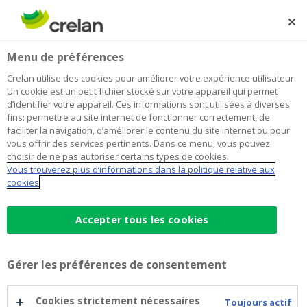
Skip
to
Rechercher
Me
Se
main
connecter
Home
Tente blanche - Philosophie snoezelen
À propos de Crelan
Menu de préférences
content
Tente blanche - Philosophie
Crelan utilise des cookies pour améliorer votre expérience utilisateur.
Un cookie est un petit fichier stocké sur votre appareil qui permet
snoezelen
d’identifier votre appareil. Ces informations sont utilisées à diverses
fins: permettre au site internet de fonctionner correctement, de
faciliter la navigation, d’améliorer le contenu du site internet ou pour
vous offrir des services pertinents. Dans ce menu, vous pouvez
choisir de ne pas autoriser certains types de cookies.
Vous trouverez plus d’informations dans la politique relative aux
cookies
Accepter tous les cookies
Gérer les préférences de consentement
Cookies strictement nécessaires
Toujours actif