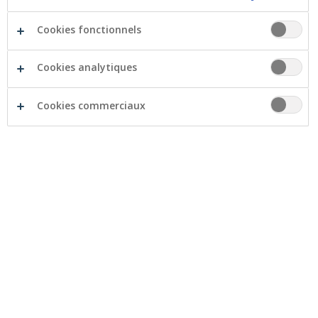
Cookies fonctionnels
Cookies analytiques
Cookies commerciaux
Une plaine de jeux pour tous est un projet imaginé par
le Comité Corrida de Carlsbourg en réponse à une
demande des villageois ainsi qu’à un besoin exprimé
par les enfants du village. Cette plaine de jeux, qui sera
située dans une zone verte du village, non exploitée à
ce jour, est un concept ouvert à tous qui contribuera à
l’animation du village. Elle permettra non seulement
des échanges entre les habitants, autour d'un point de
rencontre convivial, mais elle poursuivra également un
objectif éducatif tout en mêlant des notions de plaisir
pour les bambins.