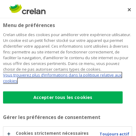
Skip
to
Rechercher
Me
Se
main
connecter
Home
Une plaine de jeux pour tous
À propos de Crelan
Menu de préférences
content
Une plaine de jeux pour tous
Crelan utilise des cookies pour améliorer votre expérience utilisateur.
Un cookie est un petit fichier stocké sur votre appareil qui permet
d’identifier votre appareil. Ces informations sont utilisées à diverses
fins: permettre au site internet de fonctionner correctement, de
Le Comité Corrida de Carlsbourg souhaite mettre
faciliter la navigation, d’améliorer le contenu du site internet ou pour
en place une plaine de jeux ouverte à tous dans le
vous offrir des services pertinents. Dans ce menu, vous pouvez
village de Carlsbourg, dans la province du
choisir de ne pas autoriser certains types de cookies.
Vous trouverez plus d’informations dans la politique relative aux
Luxembourg. Cette organisation a reçu un soutien
cookies
de la Crelan Foundation.
Accepter tous les cookies
Gérer les préférences de consentement
Cookies strictement nécessaires
Toujours actif