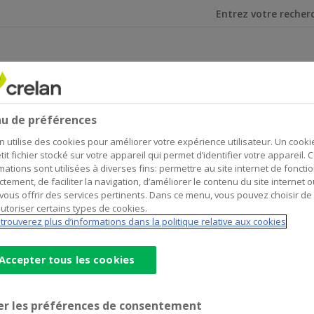
Je cherche
u de préférences
n utilise des cookies pour améliorer votre expérience utilisateur. Un cooki
tit fichier stocké sur votre appareil qui permet d’identifier votre appareil. 
mations sont utilisées à diverses fins: permettre au site internet de foncti
ctement, de faciliter la navigation, d’améliorer le contenu du site internet o
vous offrir des services pertinents. Dans ce menu, vous pouvez choisir de
utoriser certains types de cookies.
e qui n’a aucune chance de guérison. La Crelan Foundation 
trouverez plus d’informations dans la politique relative aux cookies
aladies rares du tissu conjonctif de l’Université de Gand. En 
moyens pour soulager la souffrance.
Accepter tous les cookies
er les préférences de consentement