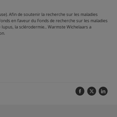
se). Afin de soutenir la recherche sur les maladies
des fonds en faveur du Fonds de recherche sur les maladies
e lupus, la sclérodermie... Warmste Wichelaars a
on.
Facebook
Twitter
Linke