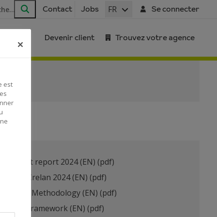
FR
Contact
Jobs
Se connecter
Rechercher
Devenir client
Trouvez votre agence
e est
Ces
onner
u
 ne
nd impact report 2024 (EN)
(pdf)
ssment Crelan 2024 (EN)
(pdf)
Selection Methodology (EN)
(pdf)
en Bond Framework (EN)
(pdf)