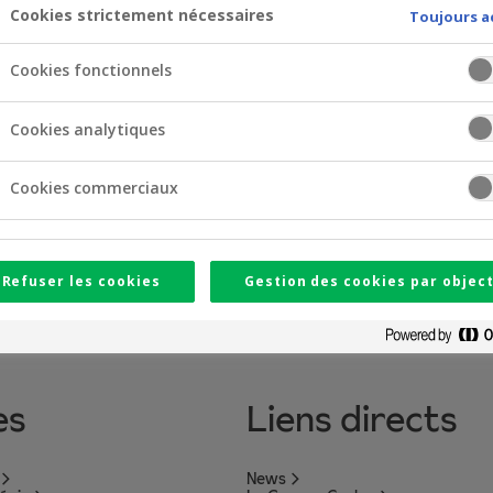
09/03/2023 - Second-Par
Cookies strictement nécessaires
Toujours a
(EN)
(pdf)
(pdf)
N)
(pdf)
Cookies fonctionnels
Cookies analytiques
Cookies commerciaux
Refuser les cookies
Gestion des cookies par object
es
Liens directs
News