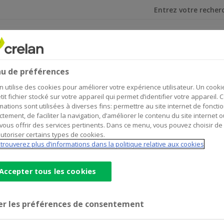
Je cherche
u de préférences
n utilise des cookies pour améliorer votre expérience utilisateur. Un cooki
tit fichier stocké sur votre appareil qui permet d’identifier votre appareil. 
mations sont utilisées à diverses fins: permettre au site internet de foncti
ctement, de faciliter la navigation, d’améliorer le contenu du site internet o
vous offrir des services pertinents. Dans ce menu, vous pouvez choisir de
utoriser certains types de cookies.
trouverez plus d’informations dans la politique relative aux cookies
 2025 (EN)
(pdf)
30/09/2024 - Allocation a
Accepter tous les cookies
hodology - December 2025
30/09/2024 - Impact asse
June 2023 - Green Asset 
er les préférences de consentement
en Bond Framework 2025
09/03/2023 - Crelan Gre