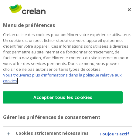
Skip
to
Rechercher
Me
Se
main
connecter
Home
Le rapport annuel intégré 2024 du Groupe Crelan est
À propos de Crelan
Menu de préférences
content
disponible
Le rapport annuel intégré 2024 du
Crelan utilise des cookies pour améliorer votre expérience utilisateur.
Un cookie est un petit fichier stocké sur votre appareil qui permet
Groupe Crelan est disponible
d’identifier votre appareil. Ces informations sont utilisées à diverses
fins: permettre au site internet de fonctionner correctement, de
faciliter la navigation, d’améliorer le contenu du site internet ou pour
vous offrir des services pertinents. Dans ce menu, vous pouvez
28 avril 2025
choisir de ne pas autoriser certains types de cookies.
Vous trouverez plus d’informations dans la politique relative aux
cookies
Cette année en plus de présenter le reporting
financier de l’année écoulée, nous présentons
également nos états de durabilité.
Accepter tous les cookies
Gérer les préférences de consentement
Cookies strictement nécessaires
Toujours actif