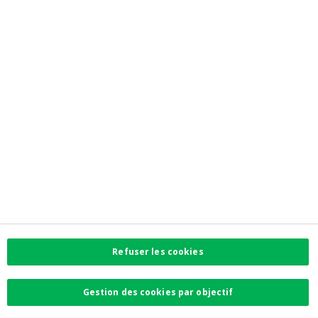
Jobs
Privacy
Accessibilité
Investor Relations
Contactez-nous
Contact
Facebook
Instagram
LinkedIn
Twitter
Refuser les cookies
Card Stop 078 170
170
Gestion des cookies par objectif