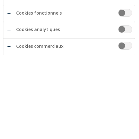
Cookies fonctionnels
Cookies analytiques
Cookies commerciaux
Un rapport intégré, pourquoi ?
Pour la première fois le rapport annuel intègre une
section États de durabilité. Cette section du rapport
annuel a pour but de présenter la stratégie, les actions
et les engagements de Crelan en matière de durabilité.
Elle a été préparée conformément à la directive
concernant la publication d’informations en matière de
durabilité par les entreprises (Corporate Sustainability