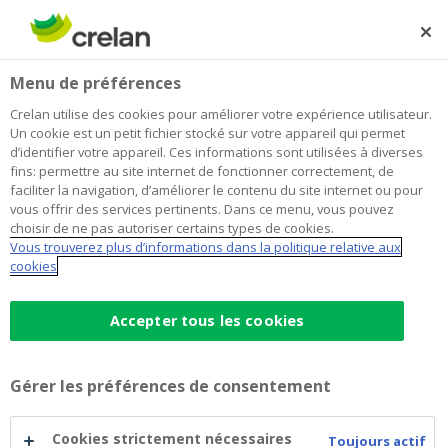
Skip
to
Rechercher
Me
Se
main
connecter
Home
Liste des tarifs
Menu de préférences
content
Liste des tarifs
Crelan utilise des cookies pour améliorer votre expérience utilisateur.
Un cookie est un petit fichier stocké sur votre appareil qui permet
d’identifier votre appareil. Ces informations sont utilisées à diverses
fins: permettre au site internet de fonctionner correctement, de
Vous souhaitez connaître les tarifs d'un de nos
faciliter la navigation, d’améliorer le contenu du site internet ou pour
produits ou d'un de nos services ? N'hésitez pas à
vous offrir des services pertinents. Dans ce menu, vous pouvez
consulter les versions les plus récentes de nos listes
choisir de ne pas autoriser certains types de cookies.
Vous trouverez plus d’informations dans la politique relative aux
tarifaires.
cookies
Accepter tous les cookies
Tarifs pour les particuliers
(pdf)
Tarifs pour les professionnels
(pdf)
Gérer les préférences de consentement
Tarifs pour les professions libérales
(pdf)
Tarifs des crédits logement
(pdf)
Cookies strictement nécessaires
Toujours actif