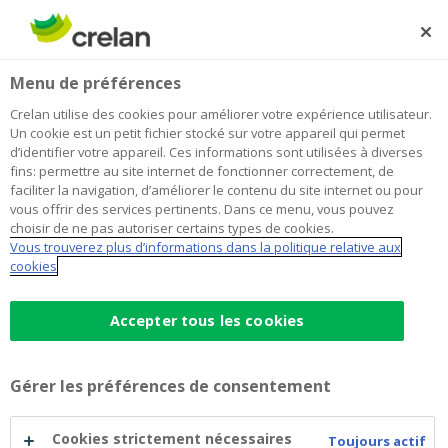
Skip
to
Rechercher
Me
Se
main
connecter
Home
Press Release
Menu de préférences
content
Press Release
Crelan utilise des cookies pour améliorer votre expérience utilisateur.
Un cookie est un petit fichier stocké sur votre appareil qui permet
d’identifier votre appareil. Ces informations sont utilisées à diverses
fins: permettre au site internet de fonctionner correctement, de
2026
faciliter la navigation, d’améliorer le contenu du site internet ou pour
vous offrir des services pertinents. Dans ce menu, vous pouvez
choisir de ne pas autoriser certains types de cookies.
Vous trouverez plus d’informations dans la politique relative aux
cookies
15/07/2026 - Crelan is increasing the interest
rates on two savings accounts from 27 July
Download document
Accepter tous les cookies
pdf
Gérer les préférences de consentement
03/07/2026 - We’re mad about basketball
with Crelan (EN)
Download document
Cookies strictement nécessaires
pdf
Toujours actif