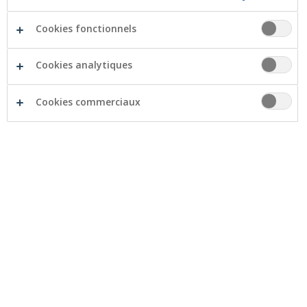
Cookies fonctionnels
05/05/2026 - CrelanCo’s general meeting
highlights a committed, forward-looking
Cookies analytiques
cooperative model focused on society (EN)
Download document
pdf
Cookies commerciaux
09/03/2026 - Crelan confirms the solidity of
its business model with excellent results
(EN)
Download document
pdf
23/02/2026 - The ideal home for Belgians:
quality of life comes first (EN)
Download document
pdf