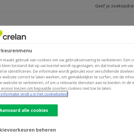
Ik ben op zoek na
t
rkeurenmenu
ce Concert
n maakt gebruik van cookies om uw gebruikservaring te verbeteren. Een c
n klein bestand dat op uw toestel wordt opgeslagen, en dat toelaat om uw
el te identificeren. De informatie wordt gebruikt voor verschillende doelei
 website correct te laten werken, om gemakkelijker te surfen, om de inho
e website te verbeteren, of om u relevante diensten aan te bieden. In dit
 ervoor kiezen om bepaalde soorten cookies niet toe te laten.
e van de Eerste Wereldoorlog herdacht met een The Great 
informatie vindt u in het cookiebeleid
Aanvaard alle cookies
kievoorkeuren beheren