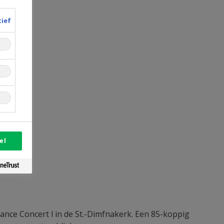
tief
el
ce Concert l in de St.-Dimfnakerk. Een 85-koppig