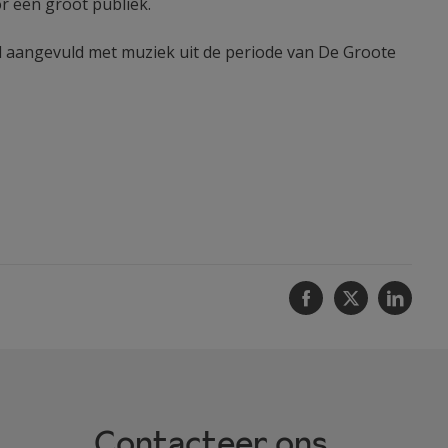
r een groot publiek.
angevuld met muziek uit de periode van De Groote
Facebook
Twitter
Linke
Contacteer ons