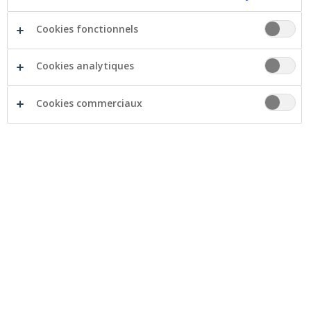
Cookies fonctionnels
Cookies analytiques
Cookies commerciaux
Les 10 et 11 novembre 2018, Geel a commémoré la fin
de la Première Guerre mondiale avec The Great War
Remembrance Concert dans l’église St.-Dimfna. Un
orchestre de 85 musiciens, 150 choristes, 20
cornemuseurs et de nombreux collaborateurs ont
offert une cérémonie de 100 minutes à un large public.
La nouvelle œuvre du compositeur flamand Tom
Hondeghem fut le fil conducteur tout au long du
programme et elle a été complétée par de la musique
de l’époque de la Grande Guerre.