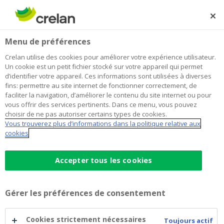
Skip
to
Rechercher
Me
Se
main
connecter
Home
The Great War Remembrance Concert
À propos de Crelan
Menu de préférences
content
The Great War Remembrance
Crelan utilise des cookies pour améliorer votre expérience utilisateur.
Un cookie est un petit fichier stocké sur votre appareil qui permet
Concert
d’identifier votre appareil. Ces informations sont utilisées à diverses
fins: permettre au site internet de fonctionner correctement, de
faciliter la navigation, d’améliorer le contenu du site internet ou pour
vous offrir des services pertinents. Dans ce menu, vous pouvez
En novembre 2018, la fin de la Première Guerre
choisir de ne pas autoriser certains types de cookies.
mondiale a été commémorée à Geel avec The Great
Vous trouverez plus d’informations dans la politique relative aux
War Remembrance Concert. La Crelan Foundation
cookies
a soutenu l’organisation de cet événement.
Accepter tous les cookies
Gérer les préférences de consentement
Cookies strictement nécessaires
Toujours actif