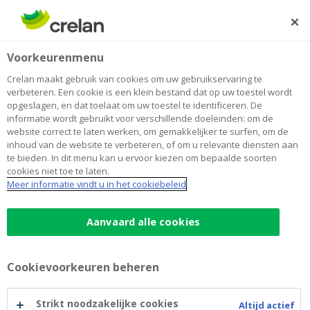
Skip
to
Zoeken
Me
Aanmelden
main
Home
Van empathie tot afstand nemen en kunnen loslaten
Over Crelan
Voorkeurenmenu
content
Van empathie tot afstand nemen en
Crelan maakt gebruik van cookies om uw gebruikservaring te
verbeteren. Een cookie is een klein bestand dat op uw toestel wordt
kunnen loslaten
opgeslagen, en dat toelaat om uw toestel te identificeren. De
informatie wordt gebruikt voor verschillende doeleinden: om de
website correct te laten werken, om gemakkelijker te surfen, om de
inhoud van de website te verbeteren, of om u relevante diensten aan
te bieden. In dit menu kan u ervoor kiezen om bepaalde soorten
cookies niet toe te laten.
Meer informatie vindt u in het cookiebeleid
Aanvaard alle cookies
Cookievoorkeuren beheren
Strikt noodzakelijke cookies
Altijd actief