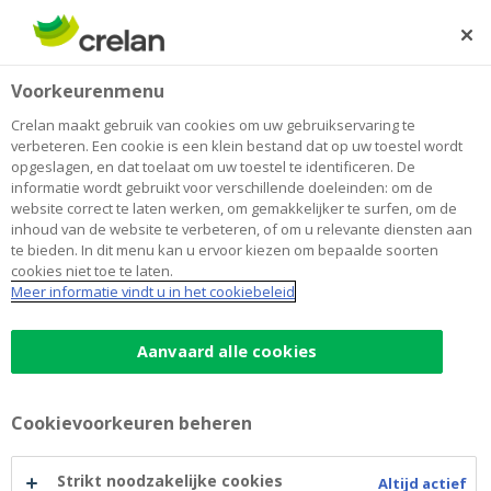
Skip
to
Zoeken
Me
Aanmelden
main
Home
Debt Issuance
Over Crelan
Voorkeurenmenu
content
Debt Issuance
Crelan maakt gebruik van cookies om uw gebruikservaring te
verbeteren. Een cookie is een klein bestand dat op uw toestel wordt
opgeslagen, en dat toelaat om uw toestel te identificeren. De
informatie wordt gebruikt voor verschillende doeleinden: om de
EMTN Programme (SP,SNP, T2)
Green Bond
website correct te laten werken, om gemakkelijker te surfen, om de
inhoud van de website te verbeteren, of om u relevante diensten aan
Certificates of Deposit
te bieden. In dit menu kan u ervoor kiezen om bepaalde soorten
cookies niet toe te laten.
Notes Issuance Programme (Retail)
Meer informatie vindt u in het cookiebeleid
Covered Bonds EMTN Programme
RMBS Royal Street
Aanvaard alle cookies
Cookievoorkeuren beheren
Facebook
Twitter
Li
Strikt noodzakelijke cookies
Altijd actief