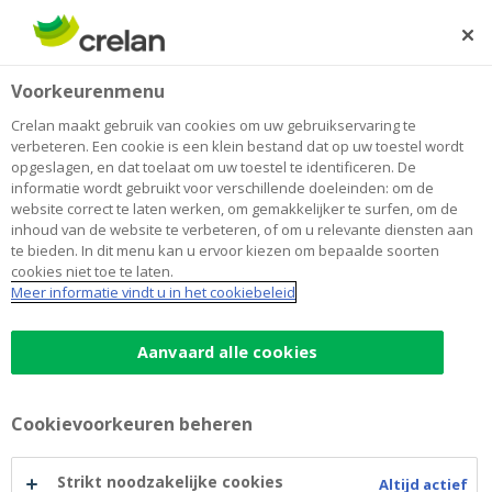
Skip
to
Zoeken
Me
Aanmelden
main
Home
Crelan verlengt haar engagement met Basketball
Over Crelan
Voorkeurenmenu
content
Belgium tot eind 2025
Crelan verlengt haar engagement
Crelan maakt gebruik van cookies om uw gebruikservaring te
verbeteren. Een cookie is een klein bestand dat op uw toestel wordt
met Basketball Belgium tot eind 2025
opgeslagen, en dat toelaat om uw toestel te identificeren. De
informatie wordt gebruikt voor verschillende doeleinden: om de
website correct te laten werken, om gemakkelijker te surfen, om de
inhoud van de website te verbeteren, of om u relevante diensten aan
7 september 2023
te bieden. In dit menu kan u ervoor kiezen om bepaalde soorten
cookies niet toe te laten.
Meer informatie vindt u in het cookiebeleid
Aanvaard alle cookies
Cookievoorkeuren beheren
Strikt noodzakelijke cookies
Altijd actief