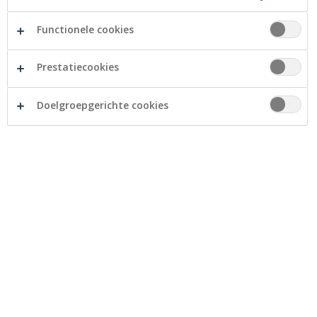
Functionele cookies
Prestatiecookies
Crelan verlengt de samenwerking met de nationale
Doelgroepgerichte cookies
basketbalfederatie Basketball Belgium tot eind 2025.
Als hoofd- en shirtsponsor blijft het Crelan-logo dus
ook in de komende jaren prominent aanwezig op de
outfit van de Belgian Cats en Lions. Daarnaast blijven
we ook de hoofdsponsor van de 3x3-discipline én van
de jeugdteams (U20) Lions & Cats.
Ons partnership met Basketball Belgium startte in
2019. Dankzij de successen van onze nationale teams
is het aantal leden en de populariteit van het basketbal
de afgelopen jaren significant gestegen. Voor ons het
signaal om ons vertrouwen in dit partnership te
bestendigen.