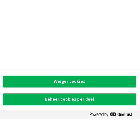
myCrelan
Reglementaire info
Privacy
Toegankelijkheid
Voorkeurenmenu
Corporate info
Investor Relations
Jobs
Newsroom
Contacteer ons
Weiger cookies
Vind uw dichtstbijzijnde kantoor
Contact
Klachten
Beheer cookies per doel
Facebook
Instagram
LinkedIn