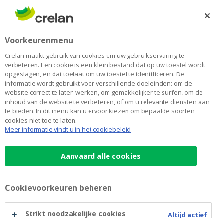
Skip
to
Zoeken
Me
Aanmelden
main
Home
Leven van uw pensioen
Pensioen & successie
Voorkeurenmenu
content
Leven van uw pensioen
Crelan maakt gebruik van cookies om uw gebruikservaring te
verbeteren. Een cookie is een klein bestand dat op uw toestel wordt
opgeslagen, en dat toelaat om uw toestel te identificeren. De
informatie wordt gebruikt voor verschillende doeleinden: om de
Pensioen opbouwen
website correct te laten werken, om gemakkelijker te surfen, om de
inhoud van de website te verbeteren, of om u relevante diensten aan
Leven van uw pensioen
te bieden. In dit menu kan u ervoor kiezen om bepaalde soorten
cookies niet toe te laten.
Meer informatie vindt u in het cookiebeleid
Aanvaard alle cookies
Cookievoorkeuren beheren
Strikt noodzakelijke cookies
Altijd actief