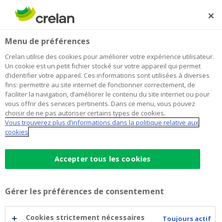
Skip
to
Rechercher
Me
Se
main
connecter
Home
Historical Information - AXA Bank Belgium
À propos de Crelan
Menu de préférences
content
Historical Information - AXA Bank
Crelan utilise des cookies pour améliorer votre expérience utilisateur.
Un cookie est un petit fichier stocké sur votre appareil qui permet
Belgium
d’identifier votre appareil. Ces informations sont utilisées à diverses
fins: permettre au site internet de fonctionner correctement, de
faciliter la navigation, d’améliorer le contenu du site internet ou pour
vous offrir des services pertinents. Dans ce menu, vous pouvez
General Risk Profile (ABB)
Financial Publications (ABB)
choisir de ne pas autoriser certains types de cookies.
Vous trouverez plus d’informations dans la politique relative aux
cookies
Facebook
Twitter
Li
Accepter tous les cookies
Gérer les préférences de consentement
Cookies strictement nécessaires
Toujours actif