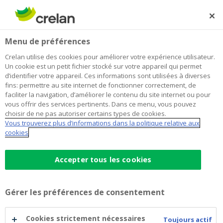
Skip
to
Rechercher
Me
Se
main
connecter
Home
General Risk Profile (ABB)
À propos de Crelan
Menu de préférences
content
General Risk Profile (ABB)
Crelan utilise des cookies pour améliorer votre expérience utilisateur.
Un cookie est un petit fichier stocké sur votre appareil qui permet
d’identifier votre appareil. Ces informations sont utilisées à diverses
fins: permettre au site internet de fonctionner correctement, de
General Risk Profile
faciliter la navigation, d’améliorer le contenu du site internet ou pour
vous offrir des services pertinents. Dans ce menu, vous pouvez
choisir de ne pas autoriser certains types de cookies.
AB-Risk-Disclosure-Report-2020.pdf
Vous trouverez plus d’informations dans la politique relative aux
AB-Risk-Disclosure-Report-Annex-2020
cookies
AB-Risk-Disclosure-Report-2019.pdf
Accepter tous les cookies
AB-Risk-Disclosure-Report-Annex-2019
AB-Risk-Disclosure-Report-2018.pdf
Gérer les préférences de consentement
AB-Risk-Disclosure-Report-Annex-2018
AB-Risk-Disclosure-Report-2017.pdf
Cookies strictement nécessaires
Toujours actif