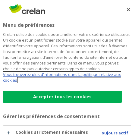
Skip
to
Rechercher
Me
Se
main
connecter
Menu de préférences
content
Crelan utilise des cookies pour améliorer votre expérience utilisateur.
Un cookie est un petit fichier stocké sur votre appareil qui permet
d’identifier votre appareil. Ces informations sont utilisées à diverses
fins: permettre au site internet de fonctionner correctement, de
faciliter la navigation, d’améliorer le contenu du site internet ou pour
vous offrir des services pertinents. Dans ce menu, vous pouvez
choisir de ne pas autoriser certains types de cookies.
Vous trouverez plus d’informations dans la politique relative aux
Agri Boost
cookies
Agri
Accepter tous les cookies
Le pack de démarrage pour les
futurs agriculteurs et horticulteurs
Boost
Gérer les préférences de consentement
Accompagnement durable sur les aspects
financiers de votre entreprise
Cookies strictement nécessaires
Toujours actif