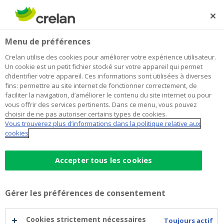
Skip
to
Rechercher
Me
Se
main
connecter
Home
Emprunter
Menu de préférences
content
Emprunter
Crelan utilise des cookies pour améliorer votre expérience utilisateur.
Un cookie est un petit fichier stocké sur votre appareil qui permet
d’identifier votre appareil. Ces informations sont utilisées à diverses
Content
fins: permettre au site internet de fonctionner correctement, de
blocks
faciliter la navigation, d’améliorer le contenu du site internet ou pour
Équipement et véhicules
vous offrir des services pertinents. Dans ce menu, vous pouvez
choisir de ne pas autoriser certains types de cookies.
Vous trouverez plus d’informations dans la politique relative aux
cookies
Comparez les prêts : équipement et
véhicules
Accepter tous les cookies
Crédit d’investissement
Gérer les préférences de consentement
Crédit Roll-over
Cookies strictement nécessaires
Toujours actif