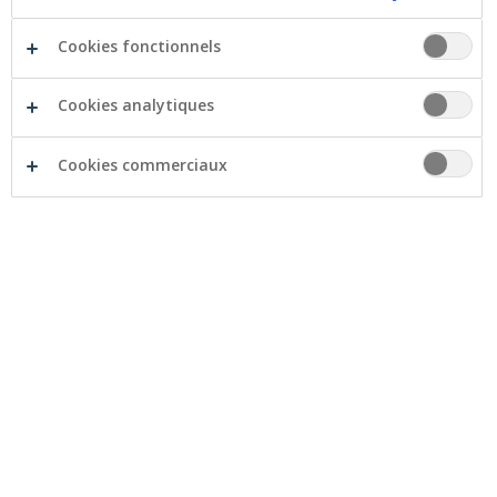
Cookies fonctionnels
Leasing
Cookies analytiques
Renting
Cookies commerciaux
Prêt à tempérament
Fonds de roulement
Comparez les prêts : fonds de roulement