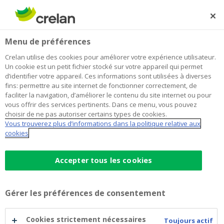
Skip
to
Rechercher
Me
Se
main
connecter
Menu de préférences
content
Crelan utilise des cookies pour améliorer votre expérience utilisateur.
Un cookie est un petit fichier stocké sur votre appareil qui permet
d’identifier votre appareil. Ces informations sont utilisées à diverses
fins: permettre au site internet de fonctionner correctement, de
faciliter la navigation, d’améliorer le contenu du site internet ou pour
vous offrir des services pertinents. Dans ce menu, vous pouvez
choisir de ne pas autoriser certains types de cookies.
Vous trouverez plus d’informations dans la politique relative aux
Compte à terme
cookies
Comptes
Accepter tous les cookies
À partir de 125 euros
à
Taux d’intérêt fixe
Gérer les préférences de consentement
Durée fixe que vous choisissez
terme
Prenez rendez-vous
Cookies strictement nécessaires
Toujours actif