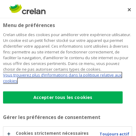
Skip
to
Rechercher
Me
Se
main
connecter
Home
Payer
Gérer vos affaires bancaires en ligne en toute sécurité
Services sécurisés
Menu de préférences
content
Gérer vos affaires bancaires en ligne
Crelan utilise des cookies pour améliorer votre expérience utilisateur.
Un cookie est un petit fichier stocké sur votre appareil qui permet
en toute sécurité
d’identifier votre appareil. Ces informations sont utilisées à diverses
fins: permettre au site internet de fonctionner correctement, de
faciliter la navigation, d’améliorer le contenu du site internet ou pour
vous offrir des services pertinents. Dans ce menu, vous pouvez
choisir de ne pas autoriser certains types de cookies.
Vous trouverez plus d’informations dans la politique relative aux
cookies
Accepter tous les cookies
Gérer les préférences de consentement
Cookies strictement nécessaires
Toujours actif