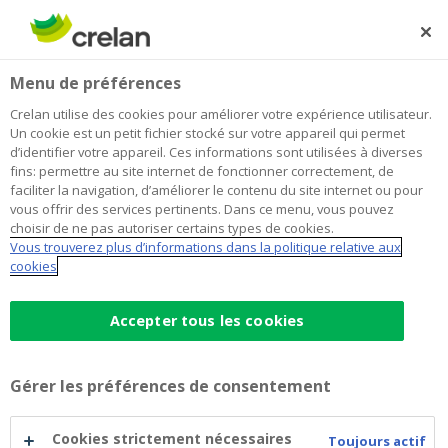
Skip
to
Rechercher
Me
Se
main
connecter
Home
Législation et fiscalité
Menu de préférences
content
Législation et fiscalité
Crelan utilise des cookies pour améliorer votre expérience utilisateur.
Un cookie est un petit fichier stocké sur votre appareil qui permet
d’identifier votre appareil. Ces informations sont utilisées à diverses
fins: permettre au site internet de fonctionner correctement, de
Entrepreneuriat
Gestion des flux de trésorerie
faciliter la navigation, d’améliorer le contenu du site internet ou pour
vous offrir des services pertinents. Dans ce menu, vous pouvez
Bâtiment
Financement
Mobilité
choisir de ne pas autoriser certains types de cookies.
Vous trouverez plus d’informations dans la politique relative aux
cookies
Législation et fiscalité
Accepter tous les cookies
Gérer les préférences de consentement
Cookies strictement nécessaires
Toujours actif