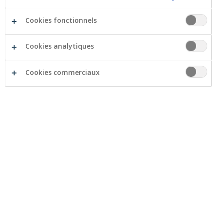
Cookies fonctionnels
Cookies analytiques
30 mars 2026
Cookies commerciaux
Les versements anticipés pour les
entrepreneurs ou indépendants : de
quoi s’agit-il ?
L’impôt sur les revenus des indépendants, des
dirigeants d’entreprise ou des sociétés n’est pas
prélevé au préalable, pour la simple raison que
personne ne peut estimer à l’avance le montant
des revenus de l’exercice en cours. Pourquoi une
société ou un indépendant devrait-il effectuer des
versements anticipés ? Comment cela fonctionne-t-
il ?