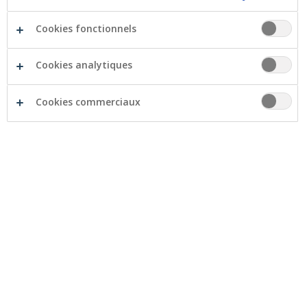
Cookies fonctionnels
Cookies analytiques
Cookies commerciaux
RC Exploitation / Après livraison
AXA
Assurez votre responsabilité pour les
dommages causés aux tiers ou du fait de vos
produits ou travaux après leur livraison ou
leur exécution.
Plus
d'infos