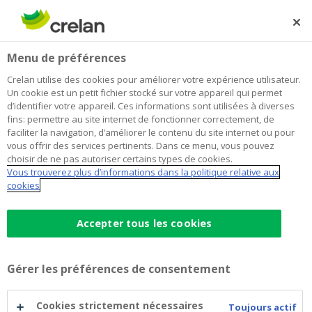
Skip
to
Rechercher
Me
Se
main
connecter
Home
Responsabilité civile
Assurances
Menu de préférences
content
Responsabilité civile
Crelan utilise des cookies pour améliorer votre expérience utilisateur.
Un cookie est un petit fichier stocké sur votre appareil qui permet
d’identifier votre appareil. Ces informations sont utilisées à diverses
fins: permettre au site internet de fonctionner correctement, de
Crelan et AXA s'associent pour vous
faciliter la navigation, d’améliorer le contenu du site internet ou pour
offrir l'assurance qui vous ressemble
vous offrir des services pertinents. Dans ce menu, vous pouvez
choisir de ne pas autoriser certains types de cookies.
vraiment
Vous trouverez plus d’informations dans la politique relative aux
cookies
Si votre responsabilité est engagée en cas de
dommages à des tiers ou même à l’environnement, les
Accepter tous les cookies
conséquences financières peuvent être
catastrophiques pour votre entreprise. En de pareilles
circonstances, vous pouvez compter sur les polices «
Gérer les préférences de consentement
Responsabilité civile » d’AXA adaptées à vos besoins et
aux risques inhérents à vos activités.
Cookies strictement nécessaires
Toujours actif