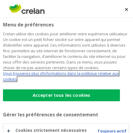
Skip
to
Rechercher
Me
Se
main
connecter
Menu de préférences
content
Crelan utilise des cookies pour améliorer votre expérience utilisateur.
Un cookie est un petit fichier stocké sur votre appareil qui permet
d’identifier votre appareil. Ces informations sont utilisées à diverses
fins: permettre au site internet de fonctionner correctement, de
faciliter la navigation, d’améliorer le contenu du site internet ou pour
vous offrir des services pertinents. Dans ce menu, vous pouvez
choisir de ne pas autoriser certains types de cookies.
Vous trouverez plus d’informations dans la politique relative aux
Terminaux de paiement
cookies
Terminaux
Accepter tous les cookies
Être payé rapidement
de
Aucun inconvénient lié au cash
Gérer les préférences de consentement
Aussi via votre smartphone
paiement
Prenez rendez-vous
Cookies strictement nécessaires
Toujours actif