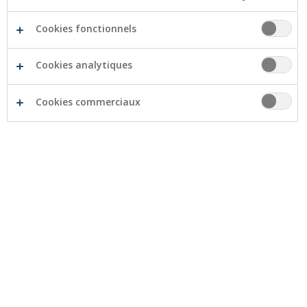
Cookies fonctionnels
Atouts supplémentaires:
Cookies analytiques
Cookies commerciaux
Un seul contrat nécessaire
Prélèvement souple des avances
Prenez rendez-vous avec votre agent Crelan