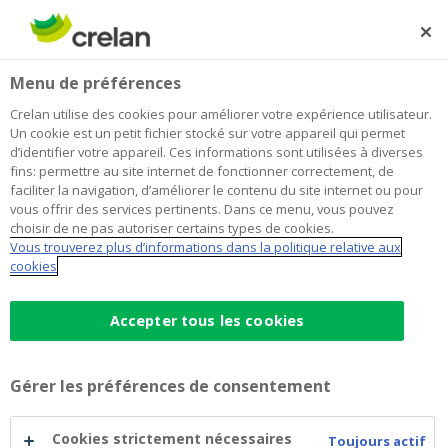
Skip
to
Rechercher
Me
Se
main
connecter
Home
Le crédit Agri-Line
Agriculture et horticulture
Menu de préférences
content
Le crédit Agri-Line
Crelan utilise des cookies pour améliorer votre expérience utilisateur.
Un cookie est un petit fichier stocké sur votre appareil qui permet
d’identifier votre appareil. Ces informations sont utilisées à diverses
fins: permettre au site internet de fonctionner correctement, de
Ligne de crédit avec des
faciliter la navigation, d’améliorer le contenu du site internet ou pour
vous offrir des services pertinents. Dans ce menu, vous pouvez
avances à terme fixe
choisir de ne pas autoriser certains types de cookies.
Vous trouverez plus d’informations dans la politique relative aux
cookies
Accepter tous les cookies
Ligne de crédit à durée indéterminée
Gérer les préférences de consentement
Cookies strictement nécessaires
Toujours actif
Avances à maximum 1 an