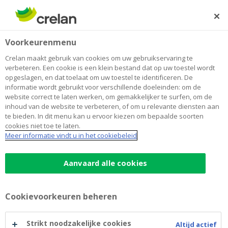
Skip
to
Zoeken
Me
Aanmelden
main
Home
Online bankieren
Betalen
Voorkeurenmenu
content
Online bankieren
Crelan maakt gebruik van cookies om uw gebruikservaring te
verbeteren. Een cookie is een klein bestand dat op uw toestel wordt
opgeslagen, en dat toelaat om uw toestel te identificeren. De
Content
informatie wordt gebruikt voor verschillende doeleinden: om de
blocks
website correct te laten werken, om gemakkelijker te surfen, om de
Aanbod
inhoud van de website te verbeteren, of om u relevante diensten aan
te bieden. In dit menu kan u ervoor kiezen om bepaalde soorten
cookies niet toe te laten.
Meer informatie vindt u in het cookiebeleid
myCrelan Pro homebanking
Aanvaard alle cookies
Itsme® en Crelan Sign
Cookievoorkeuren beheren
Strikt noodzakelijke cookies
Altijd actief