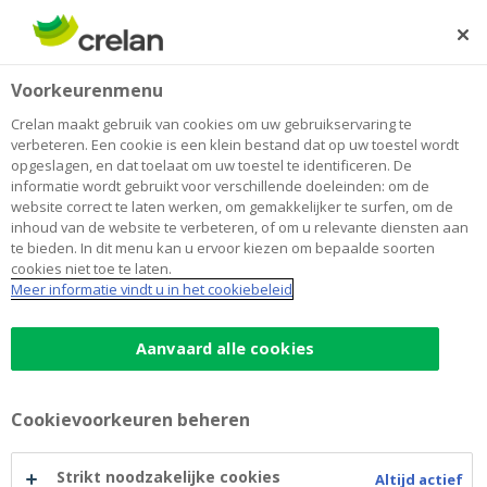
Skip
to
Zoeken
Me
Aanmelden
main
Home
Een landbouwbedrijf overnemen
Land- en tuinbouw
Voorkeurenmenu
content
Een landbouwbedrijf overnemen
Crelan maakt gebruik van cookies om uw gebruikservaring te
verbeteren. Een cookie is een klein bestand dat op uw toestel wordt
opgeslagen, en dat toelaat om uw toestel te identificeren. De
informatie wordt gebruikt voor verschillende doeleinden: om de
Stappenplan
website correct te laten werken, om gemakkelijker te surfen, om de
inhoud van de website te verbeteren, of om u relevante diensten aan
te bieden. In dit menu kan u ervoor kiezen om bepaalde soorten
cookies niet toe te laten.
Je droomt ervan als jonge ondernemer om het land-of
Meer informatie vindt u in het cookiebeleid
tuinbouwbedrijf van jouw ouders of van derden over te
nemen. Dit is een belangrijke stap in je carrière en
Aanvaard alle cookies
daarom is het van levensbelang om deze stap ook
goed voor te bereiden. Dromen, denken, durven en
doen is een logisch proces. Hoe pak je dit aan zonder
Cookievoorkeuren beheren
achteraf voor verrassingen te komen staan?
Strikt noodzakelijke cookies
Altijd actief