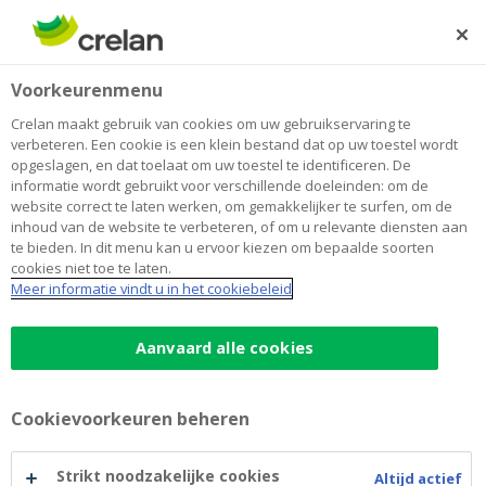
Skip
to
Zoeken
Me
Aanmelden
main
Voorkeurenmenu
content
Crelan maakt gebruik van cookies om uw gebruikservaring te
verbeteren. Een cookie is een klein bestand dat op uw toestel wordt
opgeslagen, en dat toelaat om uw toestel te identificeren. De
informatie wordt gebruikt voor verschillende doeleinden: om de
website correct te laten werken, om gemakkelijker te surfen, om de
inhoud van de website te verbeteren, of om u relevante diensten aan
te bieden. In dit menu kan u ervoor kiezen om bepaalde soorten
cookies niet toe te laten.
Korte termijnkrediet
Meer informatie vindt u in het cookiebeleid
Korte
Aanvaard alle cookies
Opvangen van een tijdelijke liquiditeitsbehoefte
termijnkrediet
Geen dossierskosten
Cookievoorkeuren beheren
Interesten zijn aftrekbaar
Maak een afspraak
Strikt noodzakelijke cookies
Altijd actief