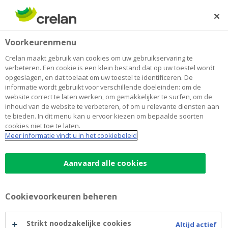
Skip
to
Zoeken
Me
Aanmelden
main
Home
Agri-Line
Land- en tuinbouw
Voorkeurenmenu
content
Agri-Line
Crelan maakt gebruik van cookies om uw gebruikservaring te
verbeteren. Een cookie is een klein bestand dat op uw toestel wordt
opgeslagen, en dat toelaat om uw toestel te identificeren. De
informatie wordt gebruikt voor verschillende doeleinden: om de
Kredietlijn met
website correct te laten werken, om gemakkelijker te surfen, om de
inhoud van de website te verbeteren, of om u relevante diensten aan
voorschotten op vaste
te bieden. In dit menu kan u ervoor kiezen om bepaalde soorten
cookies niet toe te laten.
termijn
Meer informatie vindt u in het cookiebeleid
Aanvaard alle cookies
Kredietlijn van onbepaalde duur
Cookievoorkeuren beheren
Strikt noodzakelijke cookies
Altijd actief