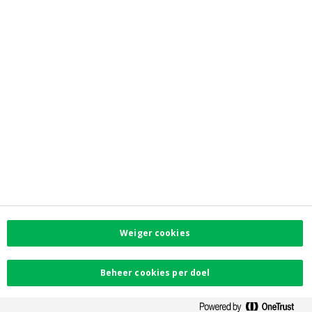
Toegankelijkheid
PSD2
Contacteer ons
Vind uw dichtstbijzijnde kantoor
Contact
Facebook
Instagram
LinkedIn
Twitter
Weiger cookies
Card Stop 078 170
170
Beheer cookies per doel