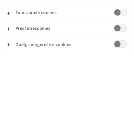
Voorschotten op maximum 1 jaar
Functionele cookies
Prestatiecookies
Extra troeven:
Doelgroepgerichte cookies
Slechts 1 contract nodig
Soepele opname van voorschotten
Maak een afspraak met uw Crelan-agent