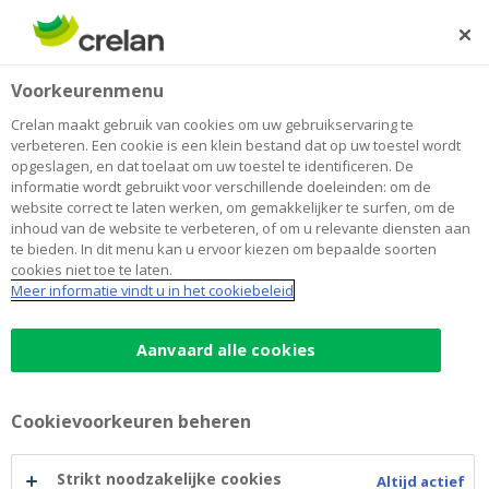
Skip
to
Zoeken
Me
Aanmelden
main
Home
Betalen
Veilig online bankieren
Veilig bankieren
Voorkeurenmenu
content
Veilig online bankieren
Crelan maakt gebruik van cookies om uw gebruikservaring te
verbeteren. Een cookie is een klein bestand dat op uw toestel wordt
opgeslagen, en dat toelaat om uw toestel te identificeren. De
informatie wordt gebruikt voor verschillende doeleinden: om de
website correct te laten werken, om gemakkelijker te surfen, om de
inhoud van de website te verbeteren, of om u relevante diensten aan
te bieden. In dit menu kan u ervoor kiezen om bepaalde soorten
cookies niet toe te laten.
Meer informatie vindt u in het cookiebeleid
Aanvaard alle cookies
Cookievoorkeuren beheren
Strikt noodzakelijke cookies
Altijd actief