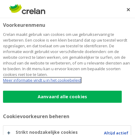
Skip
to
Zoeken
Me
Aanmelden
main
Home
Fiscaliteit
Lenen
Voorkeurenmenu
content
Fiscaliteit
Crelan maakt gebruik van cookies om uw gebruikservaring te
verbeteren. Een cookie is een klein bestand dat op uw toestel wordt
opgeslagen, en dat toelaat om uw toestel te identificeren. De
Content
informatie wordt gebruikt voor verschillende doeleinden: om de
blocks
website correct te laten werken, om gemakkelijker te surfen, om de
Aanbod
inhoud van de website te verbeteren, of om u relevante diensten aan
te bieden. In dit menu kan u ervoor kiezen om bepaalde soorten
cookies niet toe te laten.
Meer informatie vindt u in het cookiebeleid
Voorafbetaling belastingen
Aanvaard alle cookies
Cookievoorkeuren beheren
Advies
Strikt noodzakelijke cookies
Altijd actief