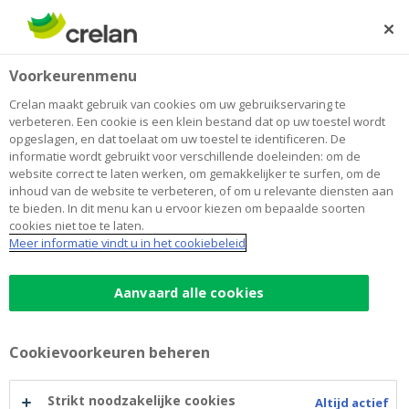
Skip
to
Zoeken
Me
Aanmelden
main
Voorkeurenmenu
content
Crelan maakt gebruik van cookies om uw gebruikservaring te
verbeteren. Een cookie is een klein bestand dat op uw toestel wordt
opgeslagen, en dat toelaat om uw toestel te identificeren. De
informatie wordt gebruikt voor verschillende doeleinden: om de
website correct te laten werken, om gemakkelijker te surfen, om de
inhoud van de website te verbeteren, of om u relevante diensten aan
te bieden. In dit menu kan u ervoor kiezen om bepaalde soorten
cookies niet toe te laten.
Roll-over krediet
Meer informatie vindt u in het cookiebeleid
Roll-
Aanvaard alle cookies
Flexibel aflossingsplan
over
Variabele rentevoet
Cookievoorkeuren beheren
Mogelijkheid kosteloos vervroegd terugbetalen
krediet
Maak een afspraak
Strikt noodzakelijke cookies
Altijd actief