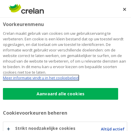
Skip
to
Zoeken
Me
Aanmelden
main
Home
Beleggen
Sparen en beleggen
Voorkeurenmenu
content
Beleggen
Crelan maakt gebruik van cookies om uw gebruikservaring te
verbeteren. Een cookie is een klein bestand dat op uw toestel wordt
opgeslagen, en dat toelaat om uw toestel te identificeren. De
Content
informatie wordt gebruikt voor verschillende doeleinden: om de
blocks
website correct te laten werken, om gemakkelijker te surfen, om de
inhoud van de website te verbeteren, of om u relevante diensten aan
te bieden. In dit menu kan u ervoor kiezen om bepaalde soorten
cookies niet toe te laten.
Meer informatie vindt u in het cookiebeleid
Beleggingsfondsen voor
Business
Aanvaard alle cookies
Laat uw geld collectief beheren door specialisten.
Cookievoorkeuren beheren
Strikt noodzakelijke cookies
Altijd actief