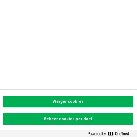
Toegankelijkheid
PSD2
Contacteer ons
Vind uw dichtstbijzijnde kantoor
Contact
Facebook
Instagram
LinkedIn
Twitter
Weiger cookies
Card Stop 078 170
170
Beheer cookies per doel