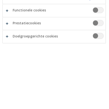
Functionele cookies
Notes
Prestatiecookies
Op zoek naar een belegging met een vaste
Doelgroepgerichte cookies
looptijd?
Sparen en beleggen via