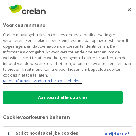
Skip
to
Zoeken
Me
Aanmelden
main
Home
Ondernemers blog
Voorkeurenmenu
content
Ondernemers blog
Crelan maakt gebruik van cookies om uw gebruikservaring te
verbeteren. Een cookie is een klein bestand dat op uw toestel wordt
opgeslagen, en dat toelaat om uw toestel te identificeren. De
informatie wordt gebruikt voor verschillende doeleinden: om de
website correct te laten werken, om gemakkelijker te surfen, om de
Ondernemerschap
Cashflowbeheer
inhoud van de website te verbeteren, of om u relevante diensten aan
te bieden. In dit menu kan u ervoor kiezen om bepaalde soorten
Gebouw
Financiering
Mobiliteit
cookies niet toe te laten.
Meer informatie vindt u in het cookiebeleid
Wetgeving & fiscaliteit
Aanvaard alle cookies
Cookievoorkeuren beheren
Strikt noodzakelijke cookies
Altijd actief