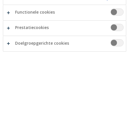
Functionele cookies
Prestatiecookies
30 maart 2026
Doelgroepgerichte cookies
Wat zijn voorafbetalingen voor
ondernemers of zelfstandigen?
De inkomstenbelasting van zelfstandigen,
bedrijfsleiders of vennootschappen wordt niet op
voorhand afgehouden om de eenvoudige reden
dat niemand van tevoren kan inschatten hoeveel
er verdiend zal worden in het lopende boekjaar.
Waarom zou u als zelfstandige of als
vennootschap voorafbetalingen doen en hoe gaat
dat in zijn werk?