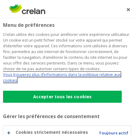
Skip
to
Rechercher
Me
Se
main
connecter
Home
Comment trouver une entreprise agricole ou horticole à
Menu de préférences
content
reprendre ?
Comment trouver une entreprise
Crelan utilise des cookies pour améliorer votre expérience utilisateur.
Un cookie est un petit fichier stocké sur votre appareil qui permet
agricole ou horticole à reprendre ?
d’identifier votre appareil. Ces informations sont utilisées à diverses
fins: permettre au site internet de fonctionner correctement, de
faciliter la navigation, d’améliorer le contenu du site internet ou pour
vous offrir des services pertinents. Dans ce menu, vous pouvez
choisir de ne pas autoriser certains types de cookies.
Vous trouverez plus d’informations dans la politique relative aux
cookies
Accepter tous les cookies
Gérer les préférences de consentement
Cookies strictement nécessaires
Toujours actif