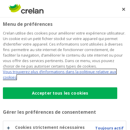
Skip
to
Rechercher
Me
Se
main
connecter
Home
Une pension extralégale pour chaque entrepreneur
Menu de préférences
content
Une pension extralégale pour
Crelan utilise des cookies pour améliorer votre expérience utilisateur.
Un cookie est un petit fichier stocké sur votre appareil qui permet
chaque entrepreneur
d’identifier votre appareil. Ces informations sont utilisées à diverses
fins: permettre au site internet de fonctionner correctement, de
faciliter la navigation, d’améliorer le contenu du site internet ou pour
vous offrir des services pertinents. Dans ce menu, vous pouvez
En tant qu’indépendant,
choisir de ne pas autoriser certains types de cookies.
Vous trouverez plus d’informations dans la politique relative aux
vous ne bénéficiez que
cookies
d’une pension légale
Accepter tous les cookies
modeste. Vous avez
Gérer les préférences de consentement
donc tout intérêt à vous
constituer un capital
Cookies strictement nécessaires
Toujours actif