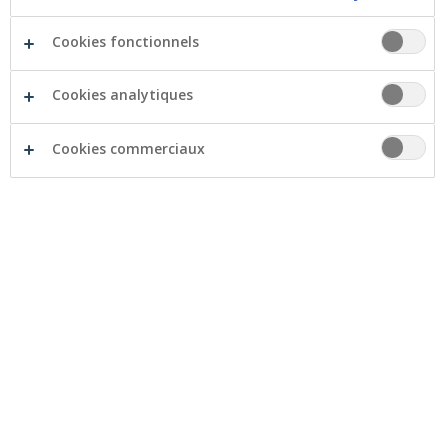
complémentaire.
Cookies fonctionnels
Comment vous y
Cookies analytiques
prendre concrètement?
Cookies commerciaux