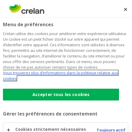
Skip
to
Rechercher
Me
Se
main
connecter
Home
Vous avez décidé de devenir agriculteur ou horticulteur
Menu de préférences
content
Vous avez décidé de devenir
Crelan utilise des cookies pour améliorer votre expérience utilisateur.
Un cookie est un petit fichier stocké sur votre appareil qui permet
agriculteur ou horticulteur
d’identifier votre appareil. Ces informations sont utilisées à diverses
fins: permettre au site internet de fonctionner correctement, de
faciliter la navigation, d’améliorer le contenu du site internet ou pour
vous offrir des services pertinents. Dans ce menu, vous pouvez
Il ne fait aucun doute qu'il s'agit d'une décision
choisir de ne pas autoriser certains types de cookies.
importante qui déterminera, dans une large mesure,
Vous trouverez plus d’informations dans la politique relative aux
l'avenir de votre vie professionnelle et familiale.
cookies
14:56TIM
Accepter tous les cookies
Vous savez également que de nombreux défis vous
attendent. Le secteur agricole est, par définition, un
Gérer les préférences de consentement
secteur dynamique: de nouvelles aspirations sociales,
des conditions de marché changeantes, une nouvelle
Cookies strictement nécessaires
Toujours actif