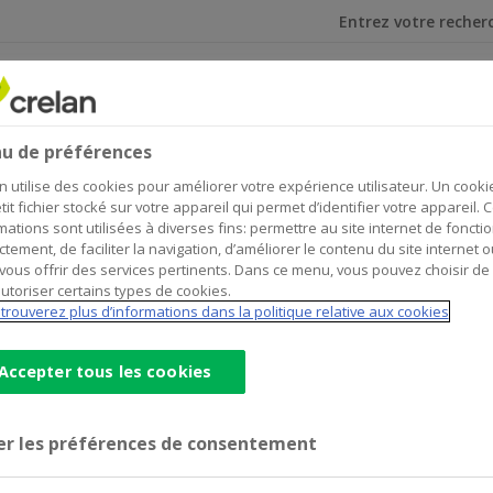
Je cherche
et investir
Assurances
Secteurs
Home
Assurances
Accidents et maladie
u de préférences
Accidents et maladie
n utilise des cookies pour améliorer votre expérience utilisateur. Un cooki
tit fichier stocké sur votre appareil qui permet d’identifier votre appareil. 
mations sont utilisées à diverses fins: permettre au site internet de foncti
ctement, de faciliter la navigation, d’améliorer le contenu du site internet o
vous offrir des services pertinents. Dans ce menu, vous pouvez choisir de
utoriser certains types de cookies.
trouverez plus d’informations dans la politique relative aux cookies
Accepter tous les cookies
ekte
er les préférences de consentement
volgen van een ongeval.