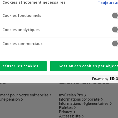
Cookies strictement nécessaires
Toujours a
w medewerkers.
Cookies fonctionnels
Cookies analytiques
Cookies commerciaux
Refuser les cookies
Gestion des cookies par object
es
Liens directs
ement pour votre entreprise
myCrelan Pro
 une pension
Informations corporate
Informations réglementaires
Plaintes
Privacy
Accessibilité