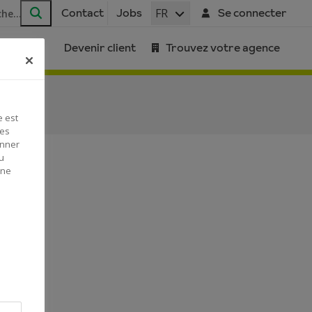
FR
Contact
Jobs
Se connecter
Rechercher
Devenir client
Trouvez votre agence
e est
Ces
onner
u
 ne