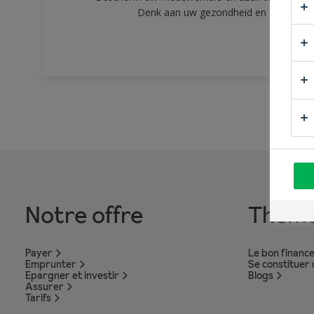
Denk aan uw gezondheid en die van u
Notre offre
Thèm
Payer
Le bon financ
Emprunter
Se constituer
Epargner et investir
Blogs
Assurer
Tarifs