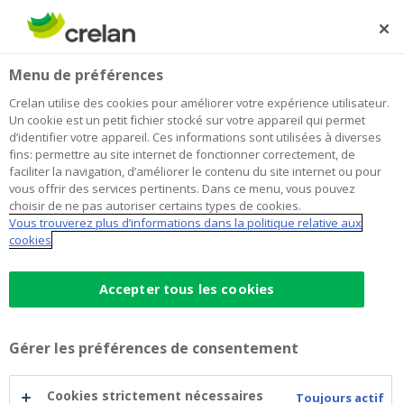
Skip
to
Rechercher
Me
Se
main
connecter
Home
Accidents et maladie
Assurances
Menu de préférences
content
Accidents et maladie
Crelan utilise des cookies pour améliorer votre expérience utilisateur.
Un cookie est un petit fichier stocké sur votre appareil qui permet
d’identifier votre appareil. Ces informations sont utilisées à diverses
fins: permettre au site internet de fonctionner correctement, de
faciliter la navigation, d’améliorer le contenu du site internet ou pour
vous offrir des services pertinents. Dans ce menu, vous pouvez
choisir de ne pas autoriser certains types de cookies.
Vous trouverez plus d’informations dans la politique relative aux
cookies
Accidents et maladie
Accepter tous les cookies
Protégez vos collaborateurs et vous-même contre
les conséquences d'un accident.
Couvrez vos soins de santé et ceux de vos
Gérer les préférences de consentement
collaborateurs.
Cookies strictement nécessaires
Toujours actif