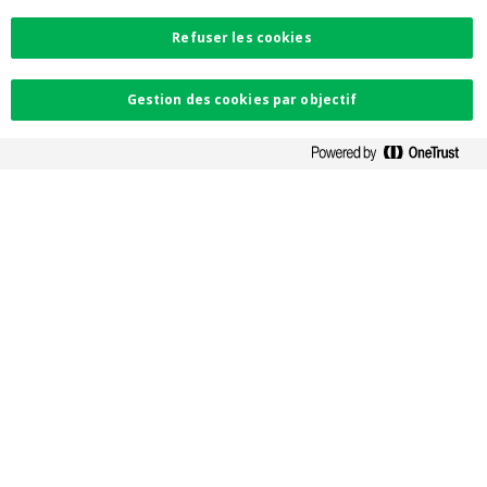
Accessibilité
PSD2
Refuser les cookies
Contactez-nous
Gestion des cookies par objectif
Trouvez l'agence la plus proche
Contact
Facebook
Instagram
LinkedIn
Twitter
Card Stop 078 170
170