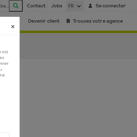
FR
Contact
Jobs
Se connecter
Rechercher
Devenir client
Trouvez votre agence
e est
Ces
onner
u
 ne