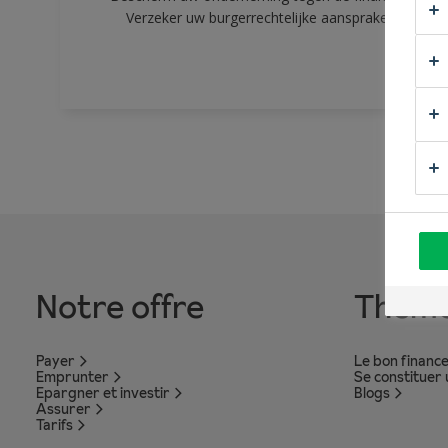
Verzeker uw burgerrechtelijke aansprakelijkheid 
Notre offre
Thèm
Payer
Le bon financ
Emprunter
Se constituer
Epargner et investir
Blogs
Assurer
Tarifs