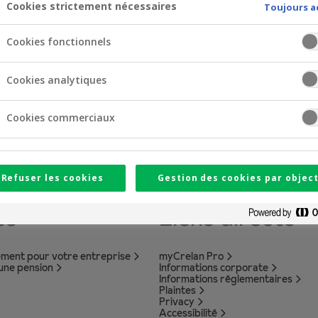
Cookies strictement nécessaires
Toujours a
en die van uw onderneming.
Cookies fonctionnels
Cookies analytiques
Cookies commerciaux
Refuser les cookies
Gestion des cookies par object
es
Liens directs
ement pour votre entreprise
myCrelan Pro
 une pension
Informations corporate
Informations réglementaires
Plaintes
Privacy
Accessibilité