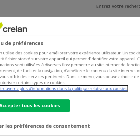
Je cherche
et investir
Assurances
Secteurs
Home
Assurances
Responsabilité civile
u de préférences
Responsabilité civile
n utilise des cookies pour améliorer votre expérience utilisateur. Un cooki
tit fichier stocké sur votre appareil qui permet d’identifier votre appareil. 
mations sont utilisées à diverses fins: permettre au site internet de foncti
ctement, de faciliter la navigation, d’améliorer le contenu du site internet o
vous offrir des services pertinents. Dans ce menu, vous pouvez choisir de
utoriser certains types de cookies.
trouverez plus d’informations dans la politique relative aux cookies
Accepter tous les cookies
akelijkheid
er les préférences de consentement
lgen van schade aan derden.