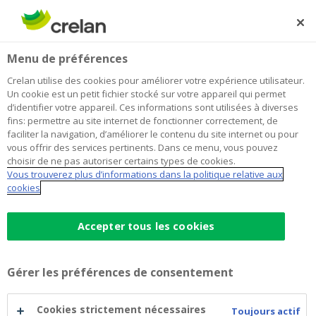
Skip
to
Rechercher
Me
Se
main
connecter
Home
Comment bien choisir votre nouvelle voiture de société ?
Entrepreneuriat
Menu de préférences
content
Crelan utilise des cookies pour améliorer votre expérience utilisateur.
Comment bien choisir votre nouvelle
Un cookie est un petit fichier stocké sur votre appareil qui permet
d’identifier votre appareil. Ces informations sont utilisées à diverses
voiture de société ?
fins: permettre au site internet de fonctionner correctement, de
faciliter la navigation, d’améliorer le contenu du site internet ou pour
vous offrir des services pertinents. Dans ce menu, vous pouvez
choisir de ne pas autoriser certains types de cookies.
06 janvier 2026
4 minutes de temps de lecture
Vous trouverez plus d’informations dans la politique relative aux
cookies
Vous hésitez à changer de voiture de société
? Ou bien souhaitez-vous agrandir votre
Accepter tous les cookies
flotte de véhicules ? De nombreux
entrepreneurs se demandent aujourd’hui
Gérer les préférences de consentement
quelle est la meilleure option : électrique,
hybride ou essence ? Faut-il acheter ou opter
Cookies strictement nécessaires
Toujours actif