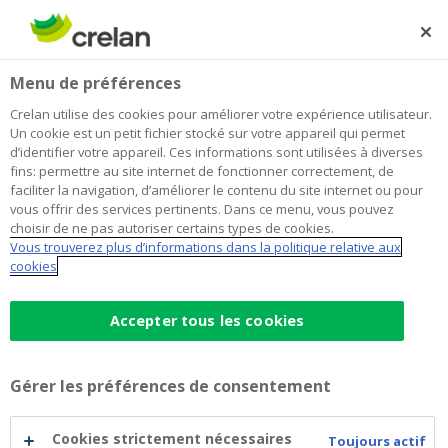
Skip
to
Rechercher
Me
Se
main
connecter
Home
De l’entreprise individuelle à la société. Quand choisir ?
Entrepreneuriat
Menu de préférences
content
Crelan utilise des cookies pour améliorer votre expérience utilisateur.
De l’entreprise individuelle à la
Un cookie est un petit fichier stocké sur votre appareil qui permet
d’identifier votre appareil. Ces informations sont utilisées à diverses
société. Quand choisir ?
fins: permettre au site internet de fonctionner correctement, de
faciliter la navigation, d’améliorer le contenu du site internet ou pour
vous offrir des services pertinents. Dans ce menu, vous pouvez
choisir de ne pas autoriser certains types de cookies.
15 septembre 2023
4 minutes de temps de lecture
Vous trouverez plus d’informations dans la politique relative aux
cookies
Au début de votre carrière d'indépendant,
vous avez sans doute créé une entreprise
Accepter tous les cookies
individuelle. Le choix idéal à ce moment :
rapide, simple et peu d'administration.
Gérer les préférences de consentement
Aujourd'hui, votre entreprise gagne en
importance, tout comme ses bénéfices. Les
Cookies strictement nécessaires
Toujours actif