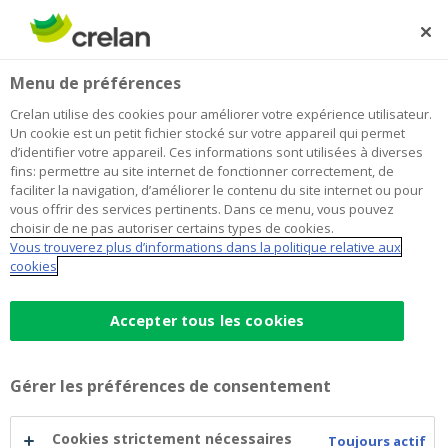
Skip
to
Rechercher
Me
Se
main
connecter
Home
Demande de crédits : quels documents apporter ?
Entrepreneuriat
Menu de préférences
content
Crelan utilise des cookies pour améliorer votre expérience utilisateur.
Demande de crédits : quels
Un cookie est un petit fichier stocké sur votre appareil qui permet
d’identifier votre appareil. Ces informations sont utilisées à diverses
documents apporter ?
fins: permettre au site internet de fonctionner correctement, de
faciliter la navigation, d’améliorer le contenu du site internet ou pour
vous offrir des services pertinents. Dans ce menu, vous pouvez
choisir de ne pas autoriser certains types de cookies.
13 septembre 2023
2 minutes de temps de lecture
Vous trouverez plus d’informations dans la politique relative aux
cookies
Vous êtes indépendant et vous avez des
projets. Si vous optez pour un financement,
Accepter tous les cookies
vous ne devez pas attendre pour les mener à
bien. Une bonne préparation de votre
Gérer les préférences de consentement
demande de crédit est dès lors judicieuse.
Gagnez du temps et apportez directement
Cookies strictement nécessaires
Toujours actif