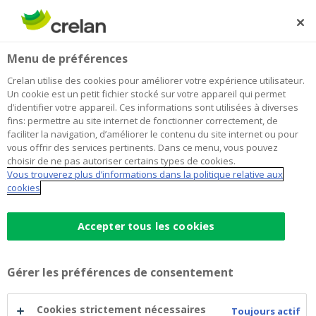
Skip
to
Rechercher
Me
Se
main
connecter
Home
EStox, votre futur registre d’actions électronique et
Entrepreneuriat
Menu de préférences
content
sécurisé !
Crelan utilise des cookies pour améliorer votre expérience utilisateur.
eStox, votre futur registre d’actions
Un cookie est un petit fichier stocké sur votre appareil qui permet
d’identifier votre appareil. Ces informations sont utilisées à diverses
électronique et sécurisé !
fins: permettre au site internet de fonctionner correctement, de
faciliter la navigation, d’améliorer le contenu du site internet ou pour
vous offrir des services pertinents. Dans ce menu, vous pouvez
choisir de ne pas autoriser certains types de cookies.
08 août 2023
2 minutes de temps de lecture
Vous trouverez plus d’informations dans la politique relative aux
cookies
En tant qu'entrepreneur, vous ne pouvez pas
vous passer d'un registre des titres,
Accepter tous les cookies
l'instrument par excellence de la bonne
gestion de votre entreprise. Ce registre est
Gérer les préférences de consentement
nécessaire lors de la modification des
statuts et de la mise en œuvre d'une
Cookies strictement nécessaires
Toujours actif