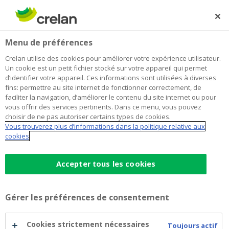
Skip
to
Rechercher
Me
Se
main
connecter
Menu de préférences
content
Crelan utilise des cookies pour améliorer votre expérience utilisateur.
Un cookie est un petit fichier stocké sur votre appareil qui permet
d’identifier votre appareil. Ces informations sont utilisées à diverses
fins: permettre au site internet de fonctionner correctement, de
faciliter la navigation, d’améliorer le contenu du site internet ou pour
vous offrir des services pertinents. Dans ce menu, vous pouvez
choisir de ne pas autoriser certains types de cookies.
Vous trouverez plus d’informations dans la politique relative aux
Crelan,
c'est
cookies
mieux pour
Accepter tous les cookies
votre entreprise
Gérer les préférences de consentement
Cookies strictement nécessaires
Toujours actif