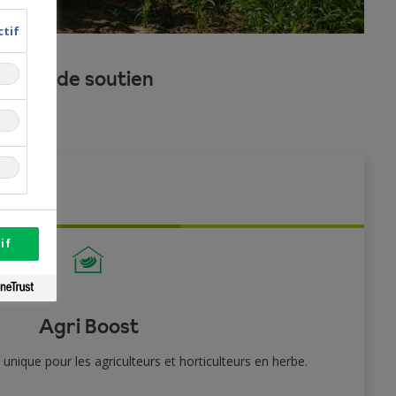
ctif
sures de soutien
if
Agri Boost
nique pour les agriculteurs et horticulteurs en herbe.