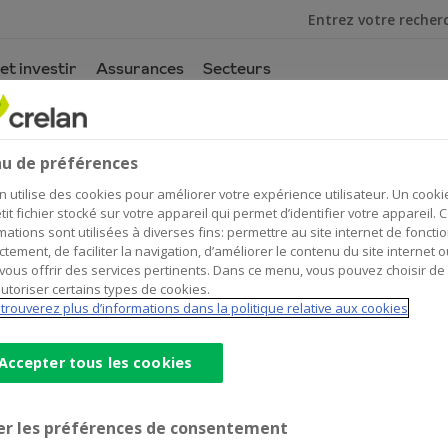
Je cherche
et investir
Assurances
Secteurs
eur financement pour votre entreprise
leur financement pour votre en
u de préférences
n utilise des cookies pour améliorer votre expérience utilisateur. Un cooki
tit fichier stocké sur votre appareil qui permet d’identifier votre appareil. 
mations sont utilisées à diverses fins: permettre au site internet de foncti
ctement, de faciliter la navigation, d’améliorer le contenu du site internet o
vous offrir des services pertinents. Dans ce menu, vous pouvez choisir de
utoriser certains types de cookies.
trouverez plus d’informations dans la politique relative aux cookies
Accepter tous les cookies
ine
er les préférences de consentement
ment du fonds de roulement