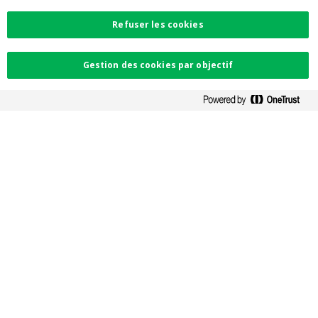
Accessibilité
PSD2
Refuser les cookies
Contactez-nous
Gestion des cookies par objectif
Trouvez l'agence la plus proche
Contact
Facebook
Instagram
LinkedIn
Twitter
Card Stop 078 170
170