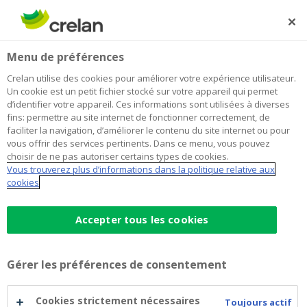
Skip
to
Rechercher
Me
Se
main
connecter
Home
Convention de pension pour indépendants (CPTI)
Menu de préférences
content
Convention de pension pour
Crelan utilise des cookies pour améliorer votre expérience utilisateur.
Un cookie est un petit fichier stocké sur votre appareil qui permet
indépendants (CPTI)
d’identifier votre appareil. Ces informations sont utilisées à diverses
fins: permettre au site internet de fonctionner correctement, de
faciliter la navigation, d’améliorer le contenu du site internet ou pour
vous offrir des services pertinents. Dans ce menu, vous pouvez
En tant que travailleur indépendant, vous êtes en
choisir de ne pas autoriser certains types de cookies.
mesure de vous constituer une pension
Vous trouverez plus d’informations dans la politique relative aux
complementaire à la PLCI grâce à la CPTI.
cookies
En savoir
plus
Accepter tous les cookies
Gérer les préférences de consentement
Facebook
Twitter
Li
Cookies strictement nécessaires
Toujours actif