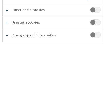
Ruimtelijke ligging
Functionele cookies
Agrarische bedrijven met een grote ruimtelijke impact
van constructies zoals serres voor glastuinbouw of
Prestatiecookies
intensieve veehouderijen krijgen steeds moeilijker een
vergunning, zelfs in agrarisch gebied. Het Ruimtelijk
Doelgroepgerichte cookies
Structuurplan van Vlaanderen, van de provincie of van
de gemeente kan hier meer duidelijkheid verschaffen.
Bedrijfseconomische doorlichting
Het is niet zeker dat een bedrijf dat 40 jaar lang een
inkomen heeft gegenereerd voor de overlaters, nog
eens 40 jaar een inkomen kan genereren voor de
overnemer. We raden daarom iedereen aan om in alle
gevallen een gedetailleerde bedrijfseconomische studie
te maken.