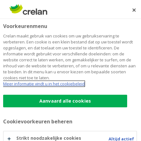
Skip
to
Zoeken
Me
Aanmelden
main
Home
Waarop letten als u een land- of tuinbouwbedrijf wilt
Voorkeurenmenu
content
overnemen?
Waarop letten als u een land- of
Crelan maakt gebruik van cookies om uw gebruikservaring te
verbeteren. Een cookie is een klein bestand dat op uw toestel wordt
tuinbouwbedrijf wilt overnemen?
opgeslagen, en dat toelaat om uw toestel te identificeren. De
informatie wordt gebruikt voor verschillende doeleinden: om de
website correct te laten werken, om gemakkelijker te surfen, om de
inhoud van de website te verbeteren, of om u relevante diensten aan
De grote meerderheid van de starters in de agrarische
te bieden. In dit menu kan u ervoor kiezen om bepaalde soorten
sector vestigt zich door de overname van een bestaand
cookies niet toe te laten.
bedrijf. Toch zijn er ook een aantal die een totaal nieuw
Meer informatie vindt u in het cookiebeleid
bedrijf oprichten.
Aanvaard alle cookies
Het Ruimtelijk Structuurplan van
Vlaanderen, van de provincie of van de
Cookievoorkeuren beheren
gemeente kan hier meer duidelijkheid
verschaffen
Strikt noodzakelijke cookies
Altijd actief